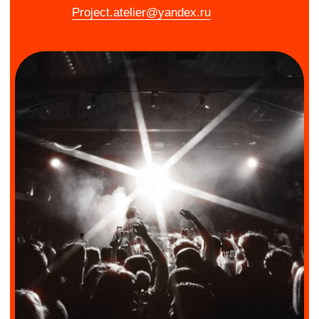
В случаях (не связанных с угрозой возникновения и
(или) возникновения отдельных чрезвычайных
ситуаций, введения режима повышенной готовности
или чрезвычайной ситуации на всей территории
Российской Федерации либо на ее части) в
отношении культурно-зрелищных мероприятий
статьей 52.1. Закона Российской Федерации «Основы
законодательства Российской Федерации о культуре»
(утв. ВС РФ 09.10.1992 № 3612) (ред. 18.07.2019г.)
размер суммы к возврату определяется в
зависимости от срока обращения:- не позднее чем за
10 дней до мероприятия возврат – 100% цены
билета;- менее чем за 10, но не позднее чем за 5
дней – 50% цены билета;- менее чем за 5, но не
позднее чем за 3 дня – 30% цены билета;- менее 3
дней – 0%;
Особые случаи - возвращается 100% стоимости
билета:- болезнь (при документальном
подтверждении медицинской организацией);- смерть
члена семьи или близкого родственника (перечень
близких родственников определяется в соответствии
с Семейным Кодексом РФ; родство нужно
подтвердить документально; необходимо
предоставить свидетельство о смерти).
По вопросам возврата:
Project.atelier@yandex.ru