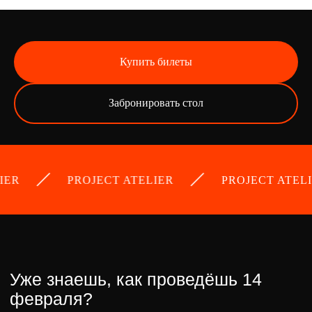
Купить билеты
Забронировать стол
Уже знаешь, как проведёшь 14
февраля?
Устрой со своей второй половинкой незабываемую
ночь всех влюблённых вместе с White Gallows.
PROJECT ATELIER
PROJECT ATELIER
Если ты одинок — найди пару в стенах Заварки,
если твое сердце уже занято, выбери
незабываемую вечеринку
Project Atelier х White
Gallows
Дата: