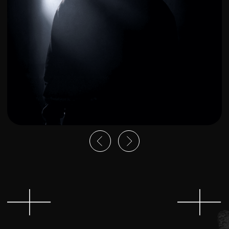
Контакты
Reserve & Guest
relations
Вы можете оформить резервы
и забронировать столик на наши
мероприятия. Оставьте заявку и наш
менеджер свяжется с вами в ближайшее
время.