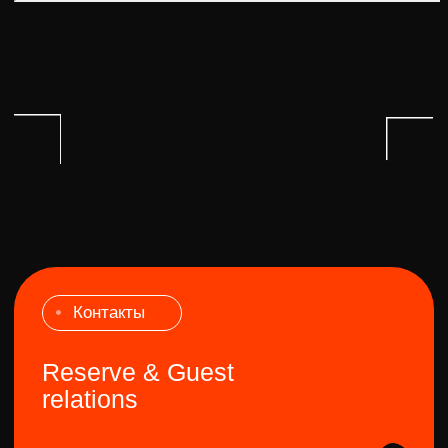
Project Atelier 2024. Все
права защищены
Реклама/Booking
+7 (909) 992-21-95
Почта для связи
PROJECT.ATELIER@YANDEX.RU
Предстоящие ивенты
Прошедшие ивенты
О бренде
Фотоотчеты
Преимущества
Новостной блог